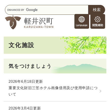
ペ
メニューを飛ばして本文へ
キ
ー
ー
ジ
F
ワ
の
o
ー
先
閲
r
ド
頭
覧
F
検
で
補
o
索
す
助
本
r
。
文化施設
文
e
i
g
n
気をつけましょう
e
r
s
2026年6月18日更新
重要文化財旧三笠ホテル画像借用及び使用申請につ
いて
2026年3月4日更新