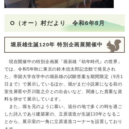
O（オー）村だより 令和6年8月
堀辰雄生誕120年 特別企画展開催中
現在開催中の特別企画展「堀辰雄『幼年時代』の世界」
では、令和5年秋に東京の鈴木信太郎記念館で発見され
た、帝国大学在学中の堀辰雄の試験答案を期間限定（9月1
日まで）で展示しているほか、堀がまだ小説家になる前の
室生犀星や芥川龍之介との出会いなど、関連した貴重な資
料を併せて展示しています。
また、堀を兄のように慕い、追分の地で多くの時を過ご
した詩人であり建築家の、立原道造が生誕110年となるこ
とから、展示室の一角に立原道造コーナーを設置しており
ます。