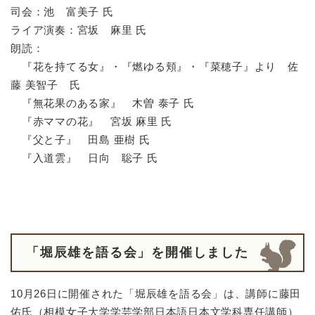
司会：池 富美子 氏
ライア演奏：宮坂 麻里 氏
朗読：
『花を持てる女』・『燃ゆる頬』・『菜穂子』より 佐
藤 美智子 氏
『無花果のある家』 木曽 泰子 氏
『赤ママの花』 宮坂 麻里 氏
『父と子』 田島 亜樹 氏
『入道雲』 日向 聡子 氏
「堀辰雄を語る会」を開催しました
10月26日に開催された「堀辰雄を語る会」は、講師に藤田
佑氏（相模女子大学学芸学部日本語日本文学科専任講師）