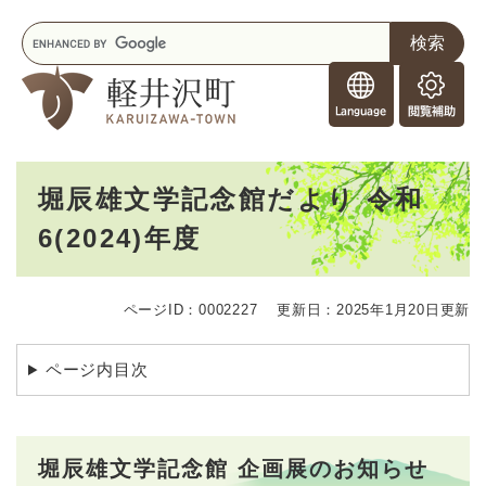
ペ
メニューを飛ばして本文へ
キ
ー
ー
ジ
F
ワ
の
o
ー
先
閲
r
ド
頭
覧
F
検
で
補
o
索
す
助
本
r
。
堀辰雄文学記念館だより 令和
文
e
6(2024)年度
i
g
n
e
ページID：0002227
更新日：2025年1月20日更新
r
s
ページ内目次
堀辰雄文学記念館
企画展のお知らせ