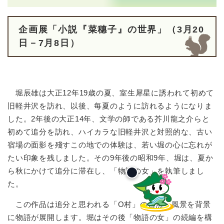
企画展「小説『菜穗子』の世界」（
3月20
日－7月8日）​
堀辰雄は大正12年19歳の夏、室生犀星に誘われて初めて
旧軽井沢を訪れ、以後、每夏のように訪れるようになりま
した。2年後の大正14年、文学の師である芥川龍之介らと
初めて追分を訪れ、ハイカラな旧軽井沢と対照的な、古い
宿場の面影を殘すこの地での体験は、若い堀の心に忘れが
たい印象を残しました。その9年後の昭和9年、堀は、夏か
ら秋にかけて追分に滞在し、「物語の女」を執筆しまし
た。
この作品は追分と思われる「О村」の自然・風景を背景
に物語が展開します。堀はその後「物語の女」の続編を構