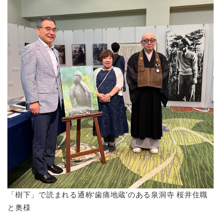
「樹下」で読まれる通称‘歯痛地蔵’のある泉洞寺 桜井住職
と奥様