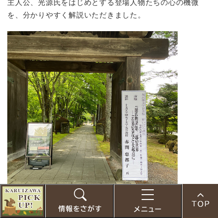
主人公、光源氏をはじめとする登場人物たちの心の機微
を、分かりやすく解説いただきました。
こ
の
お
検
メ
ペ
す
索
ニ