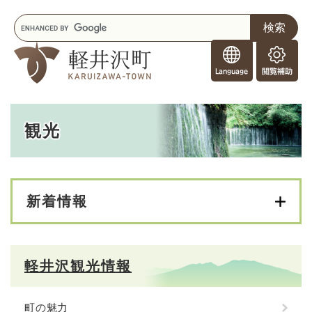
ペ
メニューを飛ばして本文へ
キ
ー
ー
ジ
F
ワ
の
o
ー
先
閲
r
ド
頭
覧
F
検
で
補
o
索
す
助
本
r
。
観光
文
e
i
g
n
e
新着情報
r
s
軽井沢観光情報
町の魅力