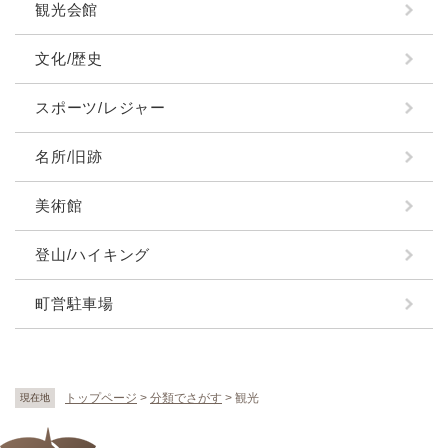
観光会館
文化/歴史
スポーツ/レジャー
名所/旧跡
美術館
登山/ハイキング
町営駐車場
トップページ
>
分類でさがす
>
観光
現在地