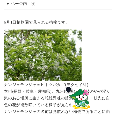
ページ内目次
6月1日植物園で見られる植物です。
ナンジャモンジャ＝ヒトツバタゴ(モクセイ科)
本州(長野・岐阜・愛知県)、九州(対馬）の丘陵のやや湿り
気のある場所に生える雌雄異株の落葉高木です。枝先に白
色の花が複数咲いている様子が見られました。
ナンジャモンジャの名前は見慣れない植物であることに由