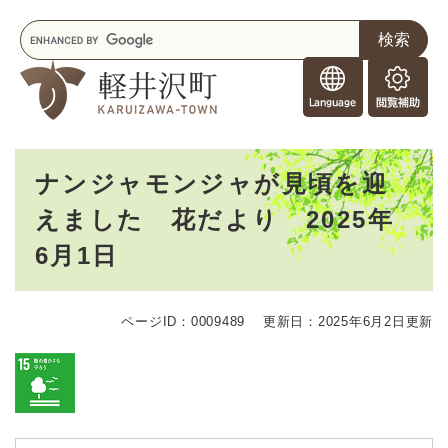
ペ
メニューを飛ばして本文へ
キ
ー
ー
ジ
F
ワ
の
o
ー
先
閲
r
ド
頭
覧
F
検
で
補
o
索
す
助
本
r
。
ナンジャモンジャが見頃を迎
文
e
えました 花だより 2025年
i
g
6月1日
n
e
r
s
ページID：0009489
更新日：2025年6月2日更新