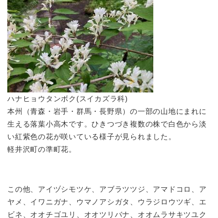
​ハナヒョウタンボク(スイカズラ科)
本州（青森・岩手・群馬・長野県）の一部の山地にまれに
生える落葉小高木です。ひきつづき複数の株で白色から淡
い紅紫色の花が咲いている様子が見られました。
軽井沢町の準町花。
この他、アイヅシモツケ、アブラツツジ、アマドコロ、ア
ヤメ、イワニガナ、ウマノアシガタ、ウラジロウツギ、エ
ビネ、オオチゴユリ、オオツリバナ、オオムラサキツユク