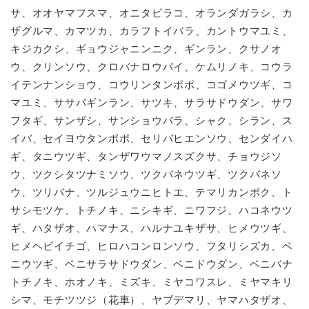
サ、オオヤマフスマ、オニタビラコ、オランダガラシ、カ
ザグルマ、カマツカ、カラフトイバラ、カントウマユミ、
キジカクシ、ギョウジャニンニク、ギンラン、クサノオ
ウ、クリンソウ、クロバナロウバイ、ケムリノキ、コウラ
イテンナンショウ、コウリンタンポポ、コゴメウツギ、コ
マユミ、ササバギンラン、サツキ、サラサドウダン、サワ
フタギ、サンザシ、サンショウバラ、シャク、シラン、ス
イバ、セイヨウタンポポ、セリバヒエンソウ、センダイハ
ギ、タニウツギ、タンザワウマノスズクサ、チョウジソ
ウ、ツクシタツナミソウ、ツクバネウツギ、ツクバネソ
ウ、ツリバナ、ツルジュウニヒトエ、テマリカンボク、ト
サシモツケ、トチノキ、ニシキギ、ニワフジ、ハコネウツ
ギ、ハタザオ、ハマナス、ハルナユキザサ、ヒメウツギ、
ヒメヘビイチゴ、ヒロハコンロンソウ、フタリシズカ、ベ
ニウツギ、ベニサラサドウダン、ベニドウダン、ベニバナ
トチノキ、ホオノキ、ミズキ、ミヤコワスレ、ミヤマキリ
シマ、モチツツジ（花車）、ヤブデマリ、ヤマハタザオ、