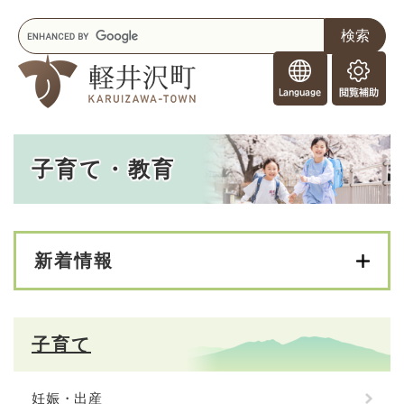
ペ
メニューを飛ばして本文へ
キ
ー
ー
ジ
F
ワ
の
o
ー
先
閲
r
ド
頭
覧
F
検
で
補
o
索
す
助
本
r
。
子育て・教育
文
e
i
g
n
e
新着情報
r
s
子育て
妊娠・出産