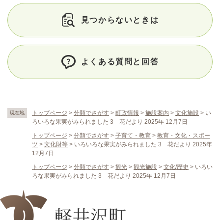
見つからないときは
よくある質問と回答
トップページ
>
分類でさがす
>
町政情報
>
施設案内
>
文化施設
>
い
現在地
ろいろな果実がみられました 3 花だより 2025年 12月7日
トップページ
>
分類でさがす
>
子育て・教育
>
教育・文化・スポー
ツ
>
文化財等
>
いろいろな果実がみられました 3 花だより 2025年
12月7日
トップページ
>
分類でさがす
>
観光
>
観光施設
>
文化/歴史
>
いろい
ろな果実がみられました 3 花だより 2025年 12月7日