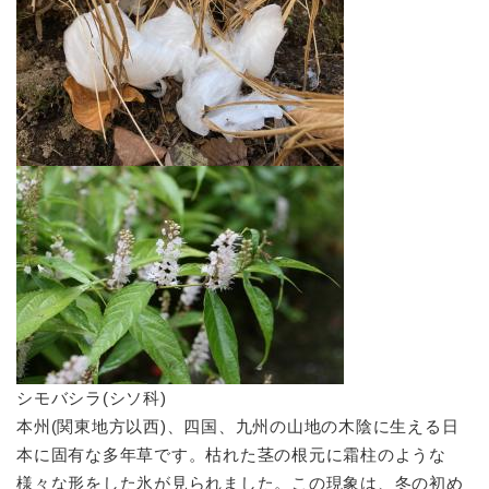
​シモバシラ(シソ科)
本州(関東地方以西)、四国、九州の山地の木陰に生える日
本に固有な多年草です。枯れた茎の根元に霜柱のような
様々な形をした氷が見られました。この現象は、冬の初め