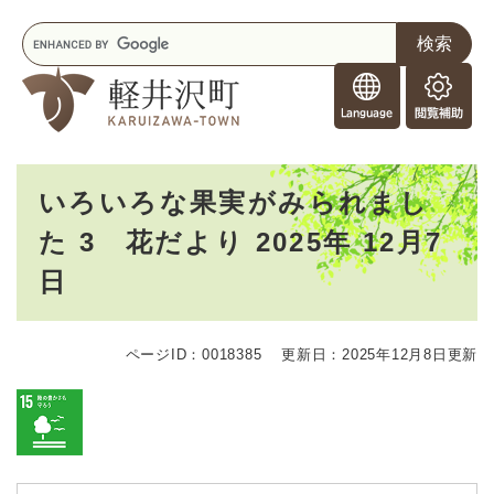
ペ
メニューを飛ばして本文へ
キ
ー
ー
ジ
F
ワ
の
o
ー
先
閲
r
ド
頭
覧
F
検
で
補
o
索
す
助
本
r
。
いろいろな果実がみられまし
文
e
た 3 花だより 2025年 12月7
i
g
日
n
e
r
s
ページID：0018385
更新日：2025年12月8日更新