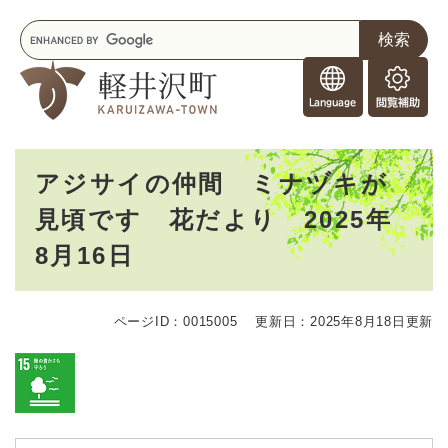
ペ
メニューを飛ばして本文へ
キ
ー
ー
ジ
F
ワ
の
o
ー
先
閲
r
ド
頭
覧
F
検
で
補
o
索
す
助
本
r
。
アジサイの仲間 ミナヅキが
文
e
見頃です 花だより 2025年
i
g
8月16日
n
e
r
s
ページID：0015005
更新日：2025年8月18日更新