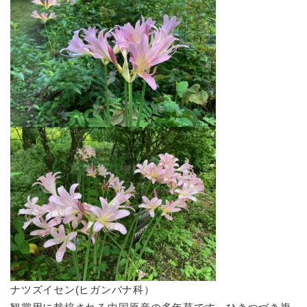
​ナツズイセン(ヒガンバナ科）