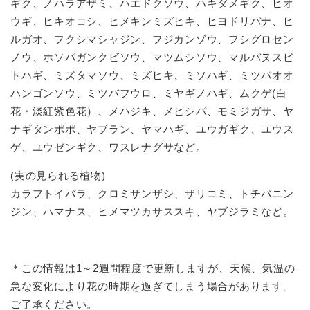
ギク、ノハラアザミ、ハエドクソウ、ハキダメギク、ヒオ
ウギ、ヒキオコシ、ヒメキンミズヒキ、ヒヨドリバナ、ヒ
ルガオ、フクシマシャジン、フジカンゾウ、フシグロセン
ノウ、ホソバガンクビソウ、マツムシソウ、マルバヌスビ
トハギ、ミズタマソウ、ミズヒキ、ミソハギ、ミツバオオ
ハンゴンソウ、ミツバフウロ、ミヤギノハギ、ムクゲ(白
花・淡紅紫色花）、メハジキ、メヒシバ、モミジガサ、ヤ
ナギタンポポ、ヤブラン、ヤマハギ、ユウガギク、ユウス
ゲ、ユウゼンギク、ワスレナグサなど。
(実の見られる植物)
カラフトイバラ、クロミサンザシ、ザリコミ、トチバニン
ジン、ハマナス、ヒメマツカサススキ、ヤブジラミなど。
＊この情報は1～2週間程度で更新しますが、天候、気温の
急な変化により花の時期を過ぎてしまう場合があります。
ご了承ください。