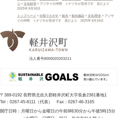
ツ
>
文化財等
>
アジサイの仲間 ミナヅキが見頃です 花だより
2025年 8月16日
トップページ
>
分類でさがす
>
観光
>
観光施設
>
文化/歴史
>
アジサ
イの仲間 ミナヅキが見頃です 花だより 2025年 8月16日
法人番号8000020203211
〒389-0192 長野県北佐久郡軽井沢町大字長倉2381番地1
Tel：0267-45-8111（代表）
Fax：0267-46-3165
開庁日時：
月曜日から金曜日の午前8時30分から午後5時15分