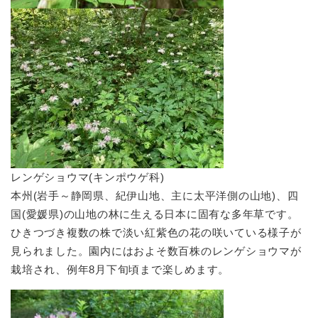
​レンゲショウマ(キンポウゲ科)
​本州(岩手～静岡県、紀伊山地、主に太平洋側の山地)、四
国(愛媛県)の山地の林に生える日本に固有な多年草です。
ひきつづき複数の株で淡い紅紫色の花の咲いている様子が
見られました。園内にはおよそ数百株のレンゲショウマが
栽培され、例年8月下旬頃まで楽しめます。