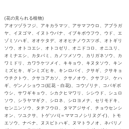
(花の見られる植物)
アオツヅラフジ、アキカラマツ、アサマフウロ、アブラガ
ヤ、イヌゴマ、イヌトウバナ、イブキボウフウ、ウド、エ
ゾミソハギ、オオケタデ、オオヒナノウスツボ、オトギリ
ソウ、オトコエシ、オトコゼリ、オニドコロ、オニユリ、
オミナエシ、カタバミ、カノツメソウ、カリガネソウ、カ
ワミドリ、カワラケツメイ、キキョウ、キヌタソウ、キン
ミズヒキ、ギンミズヒキ、キンロバイ、クサギ、クサキョ
ウチクトウ、クサコアカソ、クサノオウ、クサフジ、ケハ
ギ、ゲンノショウコ(紅花・白花)、コウゾリナ、コバギボ
ウシ、サワギキョウ、シカクヒマワリ、シシウド、シュロ
ソウ、シラヤマギク、シロネ、シロヨメナ、セリモドキ、
センニンソウ、タチフウロ、タマアジサイ、チョウセンシ
オン、ツユクサ、トゲソバ(＝ママコノシリヌグイ)、トモ
エソウ、ナベナ、ヌスビトハギ、ヌマトラノオ、ネバリノ