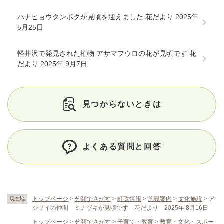
ハナヒョウタンボクが見頃を迎えました 花だより 2025年
5月25日
軽井沢で発見された植物 アサマフウロの花が見頃です 花
だより 2025年 9月7日
見つからないときは
よくある質問と回答
トップページ
>
分類でさがす
>
町政情報
>
施設案内
>
文化施設
>
ア
現在地
ジサイの仲間 ミナヅキが見頃です 花だより 2025年 8月16日
トップページ
>
分類でさがす
>
子育て・教育
>
教育・文化・スポー