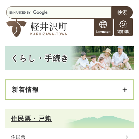
ペ
メニューを飛ばして本文へ
キ
ー
ー
ジ
F
ワ
の
o
ー
先
閲
r
ド
頭
覧
F
検
で
補
o
索
す
助
本
r
。
くらし・手続き
文
e
i
g
n
e
新着情報
r
s
住民票・戸籍
住民票