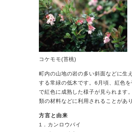
コケモモ(苔桃)
町内の山地の岩の多い斜面などに生
する常緑の低木です。6月頃、紅色を
で紅色に成熟した様子が見られます
類の材料などに利用されることがあ
方言と由来
1．カンロウバイ