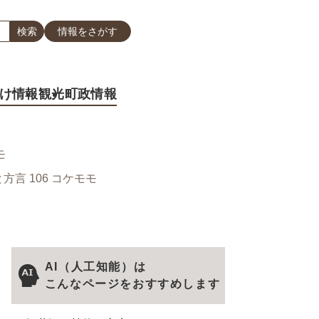
情報をさがす
け情報
観光
町政情報
モ
方言 106 コケモモ
AI（人工知能）は
こんなページをおすすめします