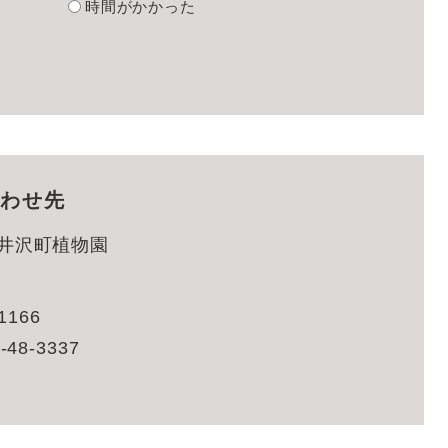
時間がかかった
わせ先
井沢町植物園
166
-48-3337