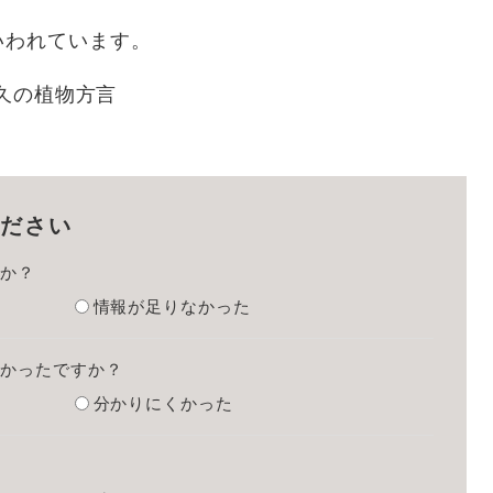
われています。
佐久の植物方言
ださい
たか？
情報が足りなかった
すかったですか？
分かりにくかった
？