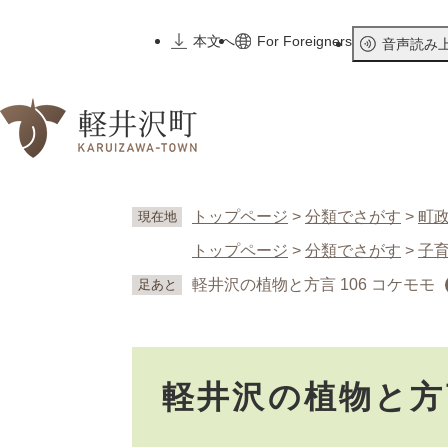
ペ
ー
本文へ
For Foreigners
音声読み
ジ
の
先
頭
で
す
。
トップページ
>
分類でさがす
>
町
現在地
トップページ
>
分類でさがす
>
子
軽井沢の植物と方言 106 コケモモ
足あと
本
軽井沢の植物と方言
文