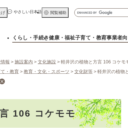
メニューを飛ばして本文へ
キ
やさしい日本語
上げ
閲覧補助
ー
ワ
ー
くらし
・手続き
健康
・福祉
子育て
・教育
事業者向
ド
検
索
政情報
>
施設案内
>
文化施設
>
軽井沢の植物と方言 106 コケモ
育て・教育
>
教育・文化・スポーツ
>
文化財等
>
軽井沢の植物と
 106 コケモモ