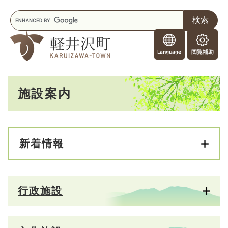
ペ
メニューを飛ばして本文へ
キ
ー
ー
ジ
F
ワ
の
o
ー
先
閲
r
ド
頭
覧
F
検
で
補
o
索
す
助
本
r
。
施設案内
文
e
i
g
n
e
新着情報
r
s
行政施設