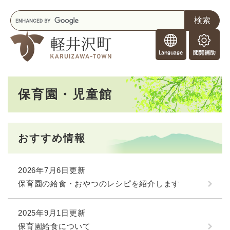
ペ
メニューを飛ばして本文へ
キ
ー
ー
ジ
F
ワ
の
o
ー
先
閲
r
ド
頭
覧
F
検
で
補
o
索
す
助
本
r
。
保育園・児童館
文
e
i
g
n
おすすめ情報
e
r
s
2026年7月6日更新
保育園の給食・おやつのレシピを紹介します
2025年9月1日更新
保育園給食について