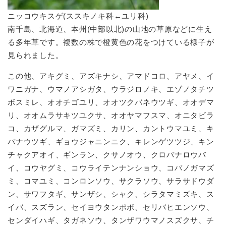
ニッコウキスゲ(ススキノキ科←ユリ科)
南千島、北海道、本州(中部以北)の山地の草原などに生え
る多年草です。複数の株で橙黄色の花をつけている様子が
見られました。
この他、アキグミ、アズキナシ、アマドコロ、アヤメ、イ
ワニガナ、ウマノアシガタ、ウラジロノキ、エゾノタチツ
ボスミレ、オオチゴユリ、オオツクバネウツギ、オオデマ
リ、オオムラサキツユクサ、オオヤマフスマ、オニタビラ
コ、カザグルマ、ガマズミ、カリン、カントウマユミ、キ
バナウツギ、ギョウジャニンニク、キレンゲツツジ、キン
チャクアオイ、ギンラン、クサノオウ、クロバナロウバ
イ、コウヤグミ、コウライテンナンショウ、コバノガマズ
ミ、コマユミ、コンロンソウ、サクラソウ、サラサドウダ
ン、サワフタギ、サンザシ、シャク、シラタマミズキ、ス
イバ、スズラン、セイヨウタンポポ、セリバヒエンソウ、
センダイハギ、タガネソウ、タンザワウマノスズクサ、チ