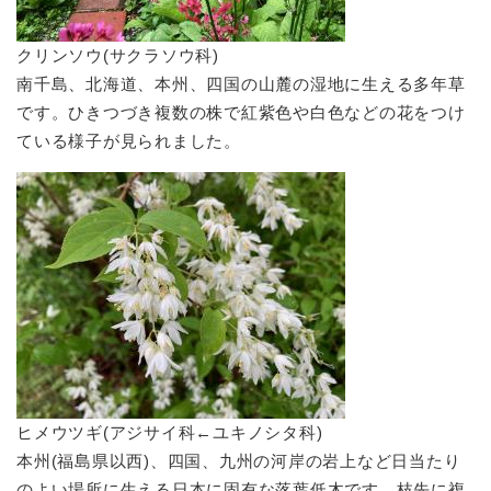
クリンソウ(サクラソウ科)
南千島、北海道、本州、四国の山麓の湿地に生える多年草
です。ひきつづき複数の株で紅紫色や白色などの花をつけ
ている様子が見られました。
ヒメウツギ(アジサイ科←ユキノシタ科)
本州(福島県以西)、四国、九州の河岸の岩上など日当たり
のよい場所に生える日本に固有な落葉低木です。枝先に複