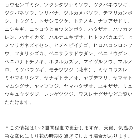
ョウセンゴミシ、ツクシタツナミソウ、ツクバネウツギ、
ツクバネソウ、ツリバナ、ツルカメバソウ、テマリカンボ
ク、トウグミ、トサシモツケ、トチノキ、ナツアサドリ、
ニシキギ、ニッコウヒョウタンボク、ハタザオ、ハッカク
レン、ハナイカダ、ハルナユキザサ、ヒトツバカエデ、ヒ
メツリガネズイセン、ヒメヘビイチゴ、ヒロハコンロンソ
ウ、フタリシズカ、ベニサラサドウダン、ベニドウダン、
ベニバナトチノキ、ホタルカズラ、マイヅルソウ、マルメ
ロ、ミツバウツギ、モチツツジ（花車）、ミヤコワスレ、
ミヤマキリシマ、ヤナギトラノオ、ヤブデマリ、ヤマザト
マムシグサ、ヤマツツジ、ヤマハタザオ、ユキザサ、リュ
ウキュウツツジ、レンゲツツジ、ワスレナグサなどご覧い
ただけます。
＊この情報は1～2週間程度で更新しますが、天候、気温の
急な変化により花の時期を過ぎてしまう場合があります。