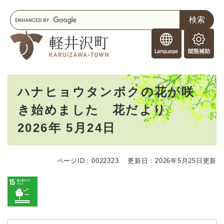
ペ
メニューを飛ばして本文へ
キ
ー
ー
ジ
F
ワ
の
o
ー
先
閲
r
ド
頭
覧
F
検
で
補
o
索
す
助
本
r
。
ハナヒョウタンボクの花が咲
文
e
き始めました 花だより
i
g
2026年 5月24日
n
e
r
s
ページID：0022323
更新日：2026年5月25日更新