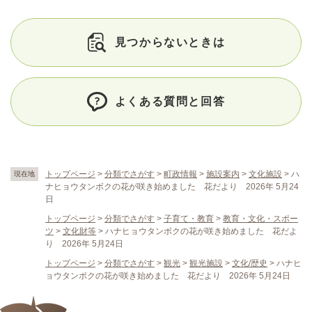
見つからないときは
よくある質問と回答
トップページ
>
分類でさがす
>
町政情報
>
施設案内
>
文化施設
>
ハ
現在地
ナヒョウタンボクの花が咲き始めました 花だより 2026年 5月24
日
トップページ
>
分類でさがす
>
子育て・教育
>
教育・文化・スポー
ツ
>
文化財等
>
ハナヒョウタンボクの花が咲き始めました 花だよ
り 2026年 5月24日
トップページ
>
分類でさがす
>
観光
>
観光施設
>
文化/歴史
>
ハナヒ
ョウタンボクの花が咲き始めました 花だより 2026年 5月24日