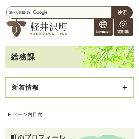
ペ
メニューを飛ばして本文へ
キ
ー
ー
ジ
F
ワ
の
o
ー
先
閲
r
ド
頭
覧
F
検
で
補
o
索
す
助
本
r
。
総務課
文
e
i
g
n
e
新着情報
r
s
ページ内目次
町のプロフィール