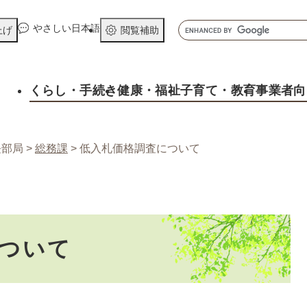
メニューを飛ばして本文へ
キ
やさしい日本語
上げ
閲覧補助
ー
ワ
ー
くらし
・手続き
健康
・福祉
子育て
・教育
事業者向
ド
検
索
長部局
>
総務課
>
低入札価格調査について
ついて