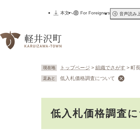
ペ
ー
本文へ
For Foreigners
音声読み
ジ
の
先
頭
で
す
。
トップページ
>
組織でさがす
>
町
現在地
低入札価格調査について
足あと
本
低入札価格調査に
文