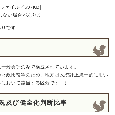
ファイル／537KB]
しない場合があります
おりです
は一般会計のみで構成されています。
の財政比較等のため、地方財政統計上統一的に用い
体において該当する区分です。）
状況及び健全化判断比率