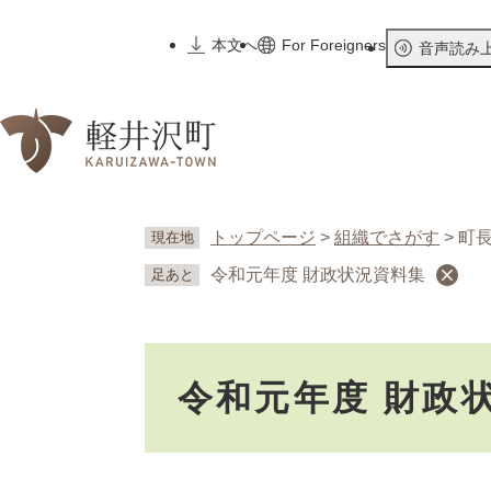
ペ
ー
本文へ
For Foreigners
音声読み
ジ
の
先
頭
で
す
。
トップページ
>
組織でさがす
>
町
現在地
令和元年度 財政状況資料集
足あと
本
令和元年度 財政
文