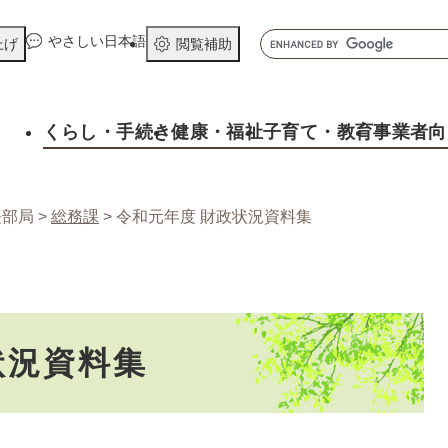
メニューを飛ばして本文へ
キ
やさしい日本語
上げ
閲覧補助
ー
ワ
ー
くらし
・手続き
健康
・福祉
子育て
・教育
事業者向
ド
検
索
長部局
>
総務課
>
令和元年度 財政状況資料集
状況資料集