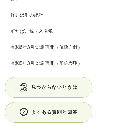
軽井沢町の統計
町たばこ税・入湯税
令和6年3月会議 再開（施政方針）
令和5年3月会議 再開（所信表明）
見つからないときは
よくある質問と回答