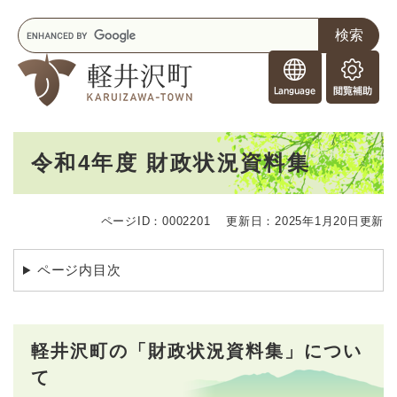
ペ
メニューを飛ばして本文へ
キ
ー
ー
ジ
F
ワ
の
o
ー
先
閲
r
ド
頭
覧
F
検
で
補
o
索
す
助
本
r
。
令和4年度 財政状況資料集
文
e
i
g
ページID：0002201
更新日：2025年1月20日更新
n
e
r
ページ内目次
s
軽井沢町の「財政状況資料集」につい
て