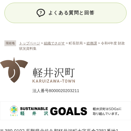
よくある質問と回答
トップページ
>
組織でさがす
>
町長部局
>
総務課
>
令和4年度 財政
現在地
状況資料集
法人番号8000020203211