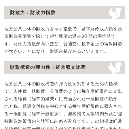
財政力：財政力指数
地方公共団体の財政力を示す指数で、基準財政収入額を基
準財政基準額で除して得た数値の過去3年間の平均値で
す。財政力指数が高いほど、普通交付税算定上の留保財源
が大きいことになり、財源余裕があるといえます。
財政構造の弾力性：経常収支比率
地方公共団体の財政構造の弾力性を判断するための指標
で、人件費、扶助費、公債費のように毎年度経常的に支出
される経費（経常的経費）に充当された一般財源の額が、
地方税、普通交付税を中心とする毎年度経常的に収入され
る一般財源（経常一般財源）、減税補てん債特例分及び臨
時財政対策債の合計額に占める割合です。この指標は経常
的経費に経常一般財源収入がどの程度充当されているかを