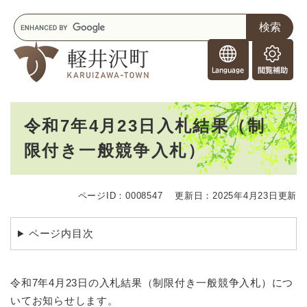
ペ
メニューを飛ばして本文へ
キ
ー
ー
ジ
F
ワ
の
o
ー
先
閲
r
ド
頭
覧
F
検
で
補
o
索
す
助
本
r
。
令和7年4月23日入札結果（制
文
e
限付き一般競争入札）
i
g
n
e
ページID：0008547
更新日：2025年4月23日更新
r
s
ページ内目次
令和7年4月23日の入札結果（制限付き一般競争入札）につ
いてお知らせします。