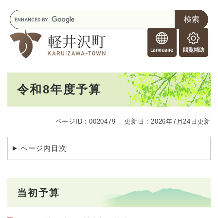
ペ
メニューを飛ばして本文へ
キ
ー
ー
ジ
F
ワ
の
o
ー
先
閲
r
ド
頭
覧
F
検
で
補
o
索
す
助
本
r
。
令和8年度予算
文
e
i
g
ページID：0020479
更新日：2026年7月24日更新
n
e
r
ページ内目次
s
当初予算