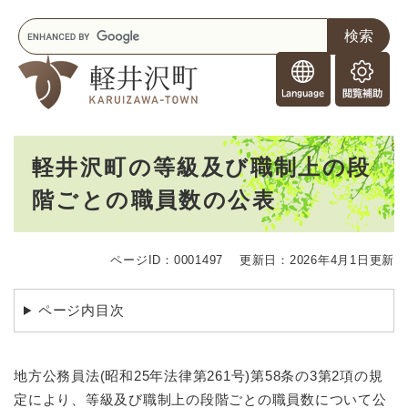
ペ
メニューを飛ばして本文へ
キ
ー
ー
ジ
F
ワ
の
o
ー
先
閲
r
ド
頭
覧
F
検
で
補
o
索
す
助
本
r
。
軽井沢町の等級及び職制上の段
文
e
階ごとの職員数の公表
i
g
n
e
ページID：0001497
更新日：2026年4月1日更新
r
s
ページ内目次
地方公務員法(昭和25年法律第261号)第58条の3第2項の規
定により、等級及び職制上の段階ごとの職員数について公