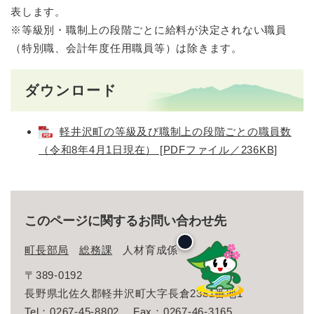
表します。
※等級別・職制上の段階ごとに給料が決定されない職員
（特別職、会計年度任用職員等）は除きます。
ダウンロード
軽井沢町の等級及び職制上の段階ごとの職員数
（令和8年4月1日現在） [PDFファイル／236KB]
このページに関するお問い合わせ先
町長部局
総務課
人材育成係
〒389-0192
長野県北佐久郡軽井沢町大字長倉2381番地1
Tel：0267-45-8802
Fax：0267-46-3165