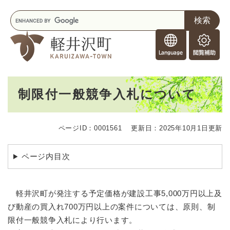
ペ
メニューを飛ばして本文へ
キ
ー
ー
ジ
F
ワ
の
o
ー
先
閲
r
ド
頭
覧
F
検
で
補
o
索
す
助
本
r
。
制限付一般競争入札について
文
e
i
g
ページID：0001561
更新日：2025年10月1日更新
n
e
r
ページ内目次
s
軽井沢町が発注する予定価格が建設工事5,000万円以上及
び動産の買入れ700万円以上の案件については、原則、制
限付一般競争入札により行います。