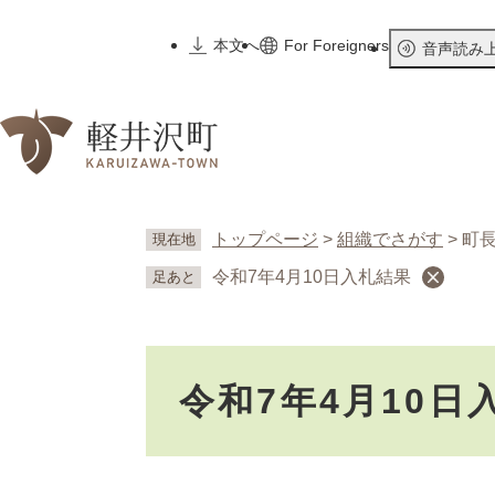
ペ
ー
本文へ
For Foreigners
音声読み
ジ
の
先
頭
で
す
。
トップページ
>
組織でさがす
>
町
現在地
令和7年4月10日入札結果
足あと
本
令和7年4月10日
文