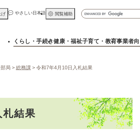
メニューを飛ばして本文へ
キ
やさしい日本語
上げ
閲覧補助
ー
ワ
ー
くらし
・手続き
健康
・福祉
子育て
・教育
事業者向
ド
検
索
長部局
>
総務課
>
令和7年4月10日入札結果
入札結果