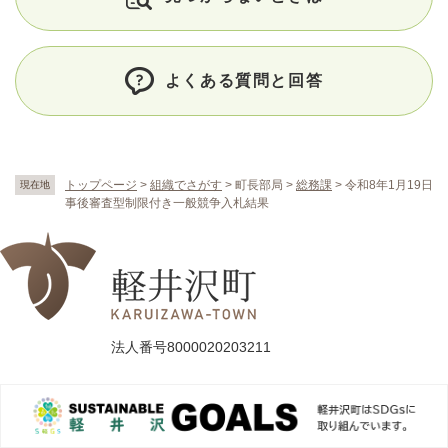
よくある質問と回答
トップページ
>
組織でさがす
>
町長部局
>
総務課
>
令和8年1月19日
現在地
事後審査型制限付き一般競争入札結果
法人番号8000020203211