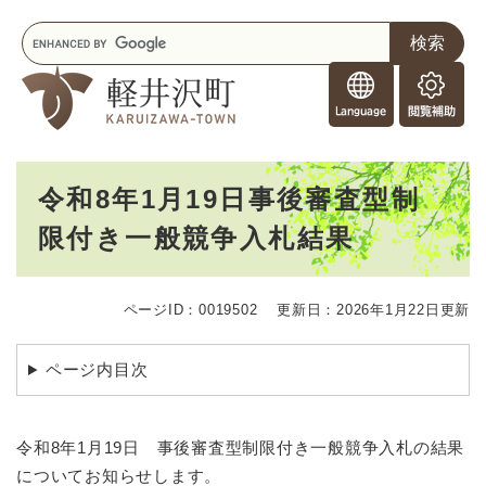
ペ
メニューを飛ばして本文へ
キ
ー
ー
ジ
F
ワ
の
o
ー
先
閲
r
ド
頭
覧
F
検
で
補
o
索
す
助
本
r
。
令和8年1月19日事後審査型制
文
e
限付き一般競争入札結果
i
g
n
e
ページID：0019502
更新日：2026年1月22日更新
r
s
ページ内目次
令和8年1月19日 事後審査型制限付き一般競争入札の結果
についてお知らせします。