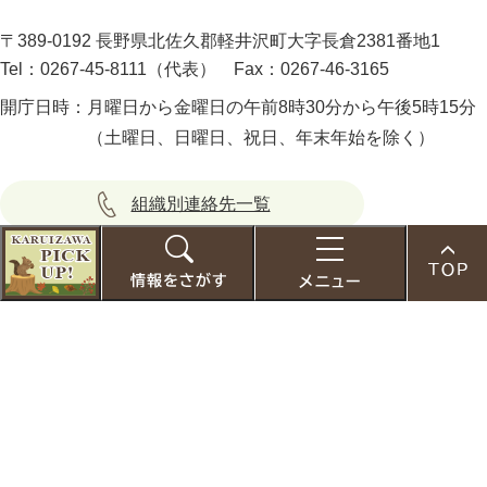
〒389-0192 長野県北佐久郡軽井沢町大字長倉2381番地1
Tel：0267-45-8111（代表）
Fax：0267-46-3165
開庁日時：
月曜日から金曜日の午前8時30分から午後5時15分
（土曜日、日曜日、祝日、年末年始を除く）
組織別連絡先一覧
こ
の
個人情報の取り扱いについて
お
検
メ
ペ
ウェブアクセシビリティ方針
サイトマップ
す
索
ニ
ー
す
ュ
ジ
キーワード
検索
め
ー
の
先
Copyright © Town of Karuizawa All Rights Reserved.
くらし
・手続き
頭
へ
すべて
検
健康
・福祉
ページ
索