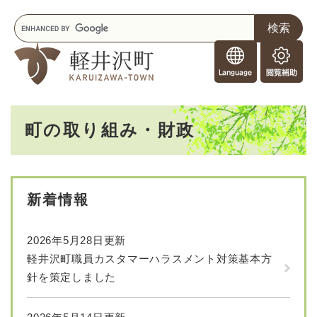
ペ
メニューを飛ばして本文へ
キ
ー
ー
ジ
F
ワ
の
o
ー
先
閲
r
ド
頭
覧
F
検
で
補
o
索
す
助
本
r
。
町の取り組み・財政
文
e
i
g
n
e
新着情報
r
s
2026年5月28日更新
軽井沢町職員カスタマーハラスメント対策基本方
針を策定しました