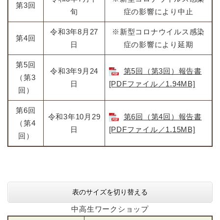
第3回
旬
症の影響により中止
令和3年8月27
※新型コロナウイルス感染
第4回
日
症の影響により延期
第5回
令和3年9月24
第5回（第3回）報告書
（第3
日
[PDFファイル／1.94MB]
回）
第6回
令和3年10月29
第6回（第4回）報告書
（第4
日
[PDFファイル／1.15MB]
回）
表のサイズを切り替える
中高生ワークショップ