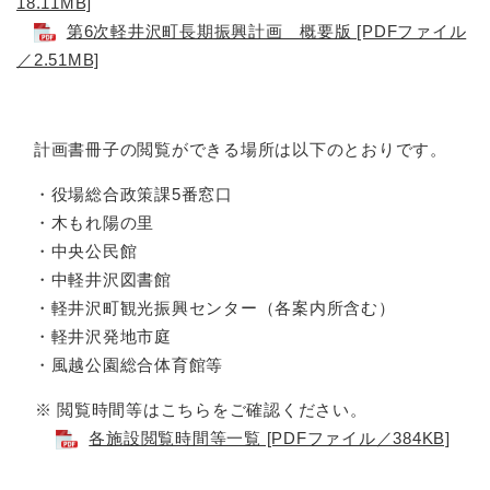
18.11MB]
第6次軽井沢町長期振興計画 概要版 [PDFファイル
／2.51MB]
計画書冊子の閲覧ができる場所は以下のとおりです。
・役場総合政策課5番窓口
・木もれ陽の里
・中央公民館
・中軽井沢図書館
・軽井沢町観光振興センター（各案内所含む）
・軽井沢発地市庭
・風越公園総合体育館等
※ 閲覧時間等はこちらをご確認ください。
各施設閲覧時間等一覧 [PDFファイル／384KB]