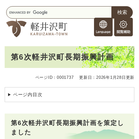
ペ
メニューを飛ばして本文へ
キ
ー
ー
ジ
F
ワ
の
o
ー
先
閲
r
ド
頭
覧
F
検
で
補
o
索
す
助
本
r
。
第6次軽井沢町長期振興計画
文
e
i
g
ページID：0001737
更新日：2026年1月28日更新
n
e
r
ページ内目次
s
第6次軽井沢町長期振興計画を策定し
ました