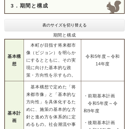
3．期間と構成
表のサイズを切り替える
期間と構成
本町が目指す将来都市
像（ビジョン）を明らか
基本構
令和5年度～令和
にするとともに、その実
想
14年度
現に向けた基本的な政
策・方向性を示すもの。
基本構想で定めた「将
来都市像」と「基本的な
・前期基本計画
方向性」を具体化するた
令和5年度～令
めに、施策の基本的な方
和9年度
基本計
針と進め方を体系的に定
画
・後期基本計画
めるもの。社会潮流や事