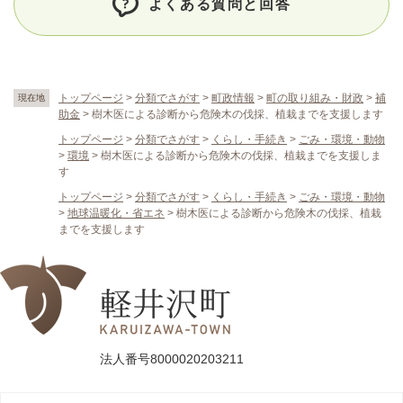
よくある質問と回答
トップページ
>
分類でさがす
>
町政情報
>
町の取り組み・財政
>
補
現在地
助金
>
樹木医による診断から危険木の伐採、植栽までを支援します
トップページ
>
分類でさがす
>
くらし・手続き
>
ごみ・環境・動物
>
環境
>
樹木医による診断から危険木の伐採、植栽までを支援しま
す
トップページ
>
分類でさがす
>
くらし・手続き
>
ごみ・環境・動物
>
地球温暖化・省エネ
>
樹木医による診断から危険木の伐採、植栽
までを支援します
法人番号8000020203211