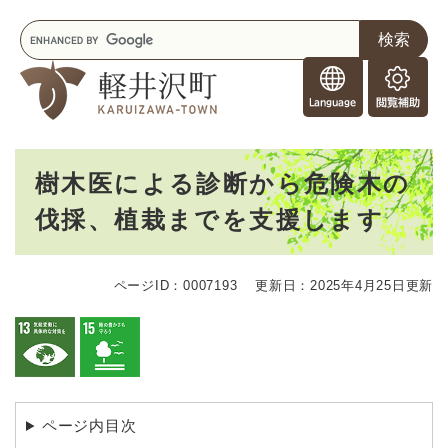
ペ
メニューを飛ばして本文へ
キ
ー
ー
ジ
F
ワ
の
o
ー
先
閲
r
ド
頭
覧
F
検
で
補
o
索
す
助
本
r
。
樹木医による診断から危険木の
文
e
伐採、植栽までを支援します
i
g
n
e
ページID：0007193
更新日：2025年4月25日更新
r
s
ページ内目次