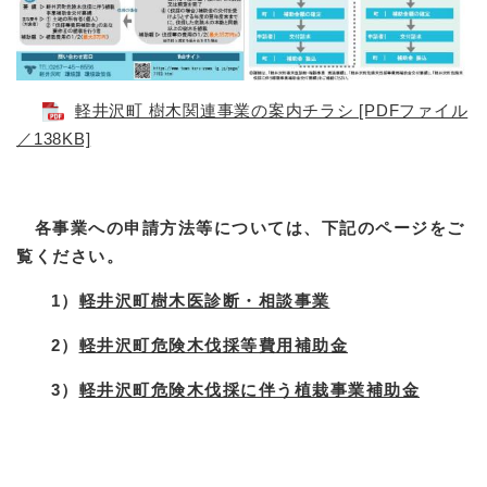
軽井沢町 樹木関連事業の案内チラシ [PDFファイル
／138KB]
各事業への申請方法等については、下記のページをご
覧ください。
1）
軽井沢町樹木医診断・相談事業
2）
軽井沢町危険木伐採等費用補助金
3）
軽井沢町危険木伐採に伴う植栽事業補助金