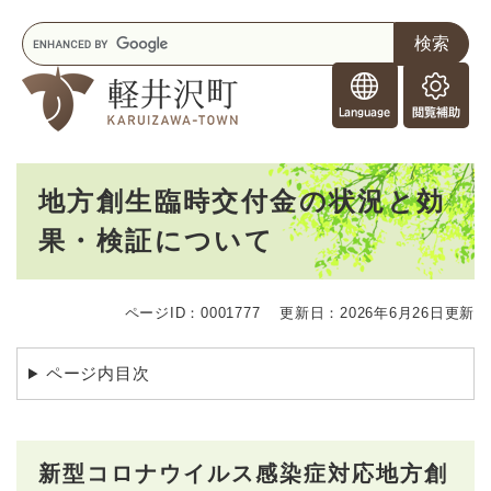
ペ
メニューを飛ばして本文へ
キ
ー
ー
ジ
F
ワ
の
o
ー
先
閲
r
ド
頭
覧
F
検
で
補
o
索
す
助
本
r
。
地方創生臨時交付金の状況と効
文
e
果・検証について
i
g
n
e
ページID：0001777
更新日：2026年6月26日更新
r
s
ページ内目次
新型コロナウイルス感染症対応地方創