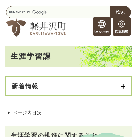
ペ
メニューを飛ばして本文へ
キ
ー
ー
ジ
F
ワ
の
o
ー
先
閲
r
ド
頭
覧
F
検
で
補
o
索
す
助
本
r
。
生涯学習課
文
e
i
g
n
e
新着情報
r
s
ページ内目次
生涯学習の推進に関すること