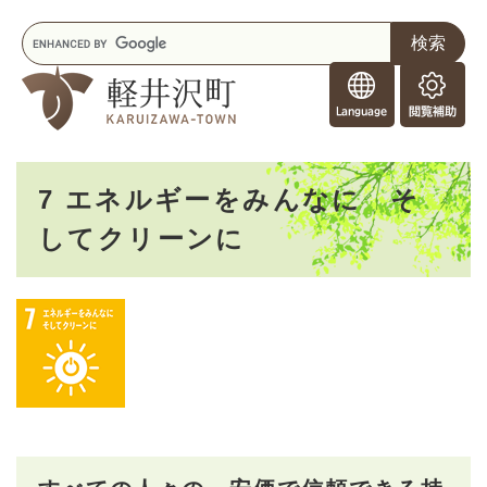
ペ
メニューを飛ばして本文へ
キ
ー
ー
ジ
F
ワ
の
o
ー
先
閲
r
ド
頭
覧
F
検
で
補
o
索
す
助
本
r
。
7 エネルギーをみんなに そ
文
e
してクリーンに
i
g
n
e
r
s