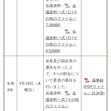
会議資料：
会
議資料一式 (1) [そ
の他のファイル／
7.38MB]
​
会
議資料一式 (2) [そ
の他のファイル／
4.52MB]
会長及び副会長の
選任を行った上
で、4つの部会につ
いて委員の選任を
議事録
令和
4月16日（木
行いました。
[PDFファイ
8年
曜日）
会議資料：
会
ル／311KB]
議資料一式 [その他
のファイル／