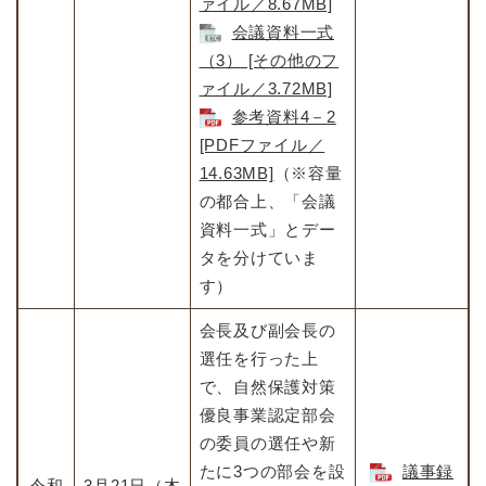
ァイル／8.67MB]
会議資料一式
（3） [その他のフ
ァイル／3.72MB]
参考資料4－2
[PDFファイル／
14.63MB]
（※容量
の都合上、「会議
資料一式」とデー
タを分けていま
す）
会長及び副会長の
選任を行った上
で、自然保護対策
優良事業認定部会
の委員の選任や新
たに3つの部会を設
議事録
令和
3月21日（木