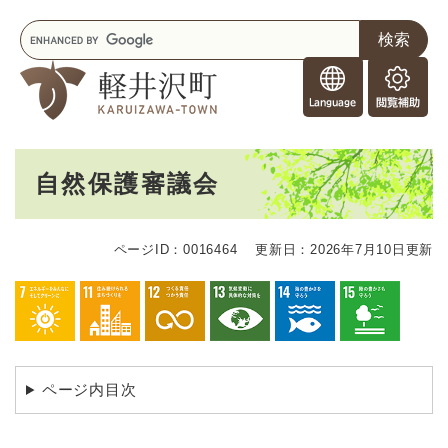
ペ
メニューを飛ばして本文へ
キ
ー
ー
ジ
F
ワ
の
o
ー
先
閲
r
ド
頭
覧
F
検
で
補
o
索
す
助
本
r
。
自然保護審議会
文
e
i
g
ページID：0016464
更新日：2026年7月10日更新
n
e
r
s
ページ内目次