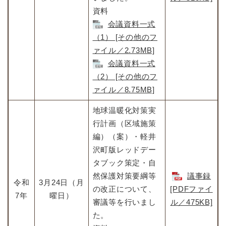
資料
会議資料一式
（1） [その他のフ
ァイル／2.73MB]
会議資料一式
（2） [その他のフ
ァイル／8.75MB]
地球温暖化対策実
行計画（区域施策
編）（案）・軽井
沢町版レッドデー
タブック策定・自
然保護対策要綱等
議事録
令和
3月24日（月
の改正について、
[PDFファイ
7年
曜日）
審議等を行いまし
ル／475KB]
た。