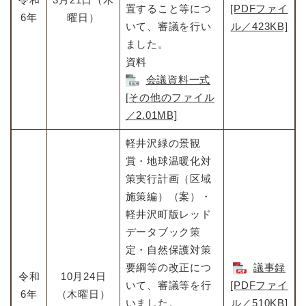
置すること等につ
[PDFファイ
6年
曜日）
いて、審議を行い
ル／423KB]
ました。
資料
会議資料一式
[その他のファイル
／2.01MB]
軽井沢緑の景観
賞・地球温暖化対
策実行計画（区域
施策編）（案）・
軽井沢町版レッド
データブック策
定・自然保護対策
要綱等の改正につ
議事録
令和
10月24日
いて、審議等を行
[PDFファイ
6年
（木曜日）
いました。
ル／510KB]