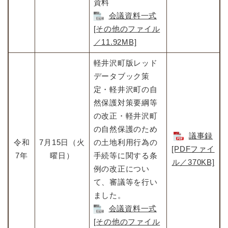
資料
会議資料一式
[その他のファイル
／11.92MB]
軽井沢町版レッド
データブック策
定・軽井沢町の自
然保護対策要綱等
の改正・軽井沢町
の自然保護のため
議事録
令和
7月15日（火
の土地利用行為の
[PDFファイ
7年
曜日）
手続等に関する条
ル／370KB]
例の改正につい
て、審議等を行い
ました。​
会議資料一式
[その他のファイル