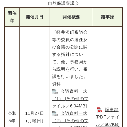
自然保護審議会
開催
開催月日
開催概要
議事録
年
「軽井沢町審議会
等の委員の選任及
び会議の公開に関
する指針につい
て」他、事務局か
ら説明を行い、審
議を行いました。
資料
会議資料一式
（1） [その他のフ
ァイル／6.04MB]
議事録
令和
11月27日
会議資料一式
[PDFファイ
5年
（月曜日）
（2） [その他のフ
ル／607KB]