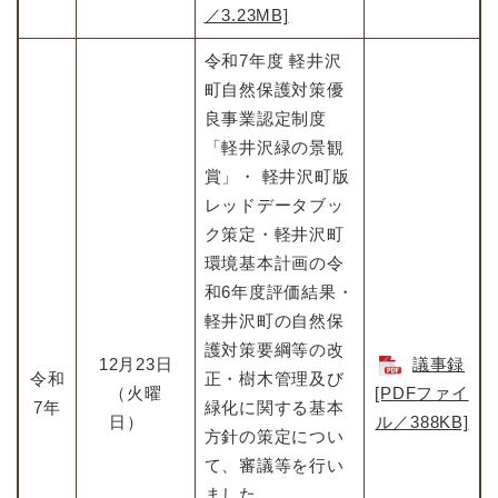
／3.23MB]
令和7年度 軽井沢
町自然保護対策優
良事業認定制度
「軽井沢緑の景観
賞」・ 軽井沢町版
レッドデータブッ
ク策定・軽井沢町
環境基本計画の令
和6年度評価結果・
軽井沢町の自然保
護対策要綱等の改
12月23日
議事録
令和
正・樹木管理及び
（火曜
[PDFファイ
7年
緑化に関する基本
日）
ル／388KB]
方針の策定につい
て、審議等を行い
ました。