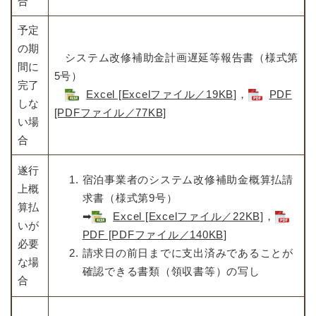
合
予定
の期
システム改修補助金計画遅延等報告書（様式第
間に
5号）
完了
Excel [Excelファイル／19KB]
，
PDF
しな
[PDFファイル／77KB]
い場
合
遂行
宿泊事業者のシステム改修補助金概算払請
上概
求書（様式第9号）
算払
➡
Excel [Excelファイル／22KB]
，
いが
PDF [PDFファイル／140KB]
必要
請求日の前日までに支出済みであることが
な場
確認できる書類（領収書等）の写し
合