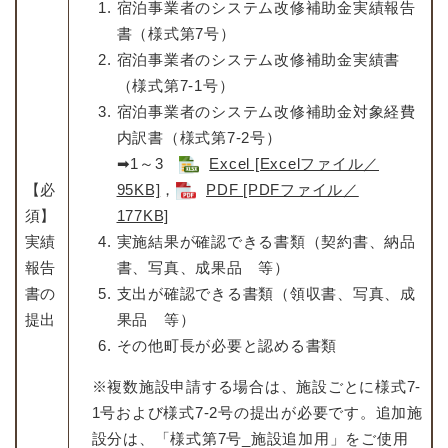
宿泊事業者のシステム改修補助金実績報告
書（様式第7号）
宿泊事業者のシステム改修補助金実績書
（様式第7-1号）
宿泊事業者のシステム改修補助金対象経費
内訳書（様式第7-2号）
➡1～3
Excel [Excelファイル／
【必
95KB]
，
PDF [PDFファイル／
須】
177KB]
実績
実施結果が確認できる書類（契約書、納品
報告
書、写真、成果品 等）
書の
支出が確認できる書類（領収書、写真、成
提出
果品 等）
その他町長が必要と認める書類
※複数施設申請する場合は、施設ごとに様式7-
1号および様式7-2号の提出が必要です。追加施
設分は、「様式第7号_施設追加用」をご使用