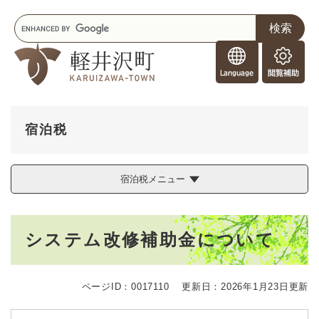
ペ
メニューを飛ばして本文へ
キ
ー
ー
ジ
F
ワ
の
o
ー
先
閲
r
ド
頭
覧
F
検
で
補
o
索
す
助
r
。
宿泊税
e
i
g
宿泊税メニュー
n
e
r
本
s
システム改修補助金について
文
ページID：0017110
更新日：2026年1月23日更新