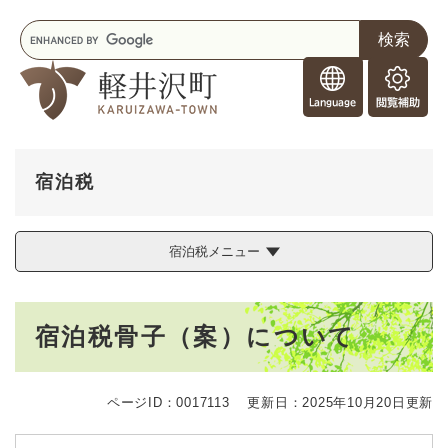
ペ
メニューを飛ばして本文へ
キ
ー
ー
ジ
F
ワ
の
o
ー
先
閲
r
ド
頭
覧
F
検
で
補
o
索
す
助
r
。
宿泊税
e
i
g
宿泊税メニュー
n
e
r
本
s
宿泊税骨子（案）について
文
ページID：0017113
更新日：2025年10月20日更新