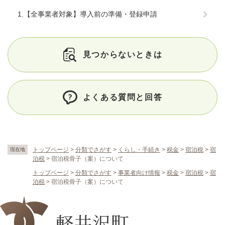
1.【全事業者対象】導入前の準備・登録申請
見つからないときは
よくある質問と回答
トップページ
>
分類でさがす
>
くらし・手続き
>
税金
>
宿泊税
>
宿
現在地
泊税
>
宿泊税骨子（案）について
トップページ
>
分類でさがす
>
事業者向け情報
>
税金
>
宿泊税
>
宿
泊税
>
宿泊税骨子（案）について