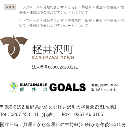
トップページ
>
分類でさがす
>
くらし・手続き
>
税金
>
宿泊税
>
宿
現在地
泊税
>
住民説明会およびアンケートについて
トップページ
>
分類でさがす
>
事業者向け情報
>
税金
>
宿泊税
>
宿
泊税
>
住民説明会およびアンケートについて
法人番号8000020203211
〒389-0192 長野県北佐久郡軽井沢町大字長倉2381番地1
Tel：0267-45-8111（代表）
Fax：0267-46-3165
開庁日時：
月曜日から金曜日の午前8時30分から午後5時15分