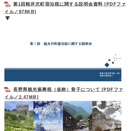
第1回軽井沢町宿泊税に関する説明会資料 [PDFファ
イル／878KB]
長野県観光振興税（仮称）骨子について [PDFファ
イル／2.47MB]