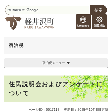
ペ
メニューを飛ばして本文へ
キ
ー
ー
ジ
F
ワ
の
o
ー
先
閲
r
ド
頭
覧
F
検
で
補
o
索
す
助
r
。
宿泊税
e
i
g
宿泊税メニュー
n
e
r
本
s
住民説明会およびアンケートに
文
ついて
ページID：0017115
更新日：2025年10月8日更新