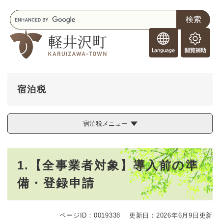
ペ
メニューを飛ばして本文へ
キ
ー
ー
ジ
F
ワ
の
o
ー
先
閲
r
ド
頭
覧
F
検
で
補
o
索
す
助
r
。
宿泊税
e
i
g
宿泊税メニュー
n
e
r
本
s
1.【全事業者対象】導入前の準
文
備・登録申請
ページID：0019338
更新日：2026年6月9日更新