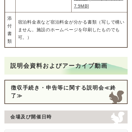
7.9MB]
添
宿泊料金表など宿泊料金が分かる書類（写しで構い
付
ません。施設のホームページを印刷したものでも
書
可。）
類
説明会資料およびアーカイブ動画
徴収手続き・申告等に関する説明会≪終
了≫​
会場及び開催日時