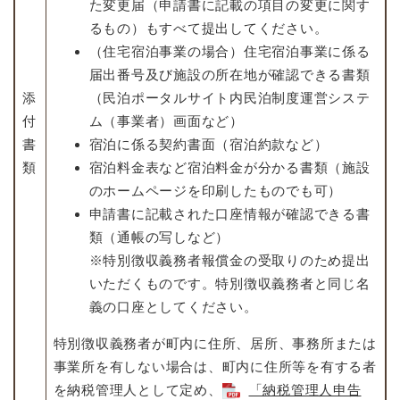
た変更届（申請書に記載の項目の変更に関す
るもの）もすべて提出してください。
（住宅宿泊事業の場合）住宅宿泊事業に係る
届出番号及び施設の所在地が確認できる書類
添
（民泊ポータルサイト内民泊制度運営システ
付
ム（事業者）画面など）
書
宿泊に係る契約書面（宿泊約款など）
類
宿泊料金表など宿泊料金が分かる書類（施設
のホームページを印刷したものでも可）
申請書に記載された口座情報が確認できる書
類（通帳の写しなど）
※特別徴収義務者報償金の受取りのため提出
いただくものです。特別徴収義務者と同じ名
義の口座としてください。
特別徴収義務者が町内に住所、居所、事務所または
事業所を有しない場合は、町内に住所等を有する者
を納税管理人として定め、
「納税管理人申告