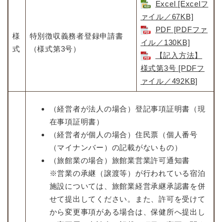
Excel [Excelフ
ァイル／67KB]
PDF [PDFファ
様
特別徴収義務者登録申請書
イル／130KB]
式
（様式第3号）
【記入方法】
様式第3号 [PDFフ
ァイル／492KB]
（経営者が法人の場合）登記事項証明書（現
在事項証明書）
（経営者が個人の場合）住民票（個人番号
（マイナンバー）の記載がないもの）
（旅館業の場合）旅館業営業許可通知書
※営業の承継（譲渡等）が行われている宿泊
施設については、旅館業経営承継承認書を併
せて提出してください。また、許可を受けて
から変更事項がある場合は、保健所へ提出し