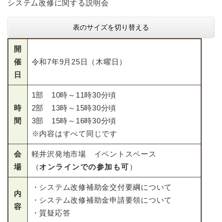
システム改修に関する説明会
表のサイズを切り替える
開
催
令和7年9月25日（木曜日）
日
1部 10時～11時30分頃
時
2部 13時～15時30分頃
間
3部 15時～16時30分頃
※内容はすべて同じです
会
軽井沢発地市場 イベントスペース
場
（
オンラインでの参加も可
）
・システム改修補助金交付要綱について
内
・システム改修補助金申請要領について
容
・質疑応答