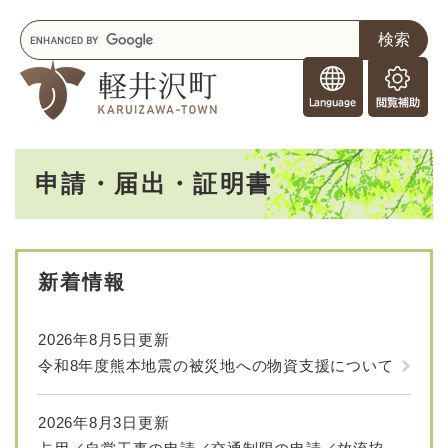
ペ
メニューを飛ばして本文へ
キ
ー
ー
ジ
F
ワ
の
o
ー
先
閲
r
ド
頭
覧
F
検
で
補
o
索
す
助
本
r
。
申請・届出・証明書
文
e
i
g
n
e
新着情報
r
s
2026年8月5日更新
令和8年度熊本地震の被災地への物資支援について
2026年8月3日更新