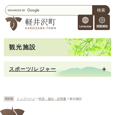
ペ
メニューを飛ばして本文へ
キ
ー
ー
ジ
F
ワ
の
o
ー
先
閲
r
ド
頭
覧
F
検
で
補
o
索
す
助
本
r
。
観光施設
文
e
i
g
n
スポーツ/レジャー
e
r
s
トップページ
>
申請・届出・証明書
>
観光施設
現在地