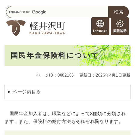
ペ
メニューを飛ばして本文へ
キ
ー
ー
ジ
F
ワ
の
o
ー
先
閲
r
ド
頭
覧
F
検
で
補
o
索
す
助
本
r
。
国民年金保険料について
文
e
i
g
ページID：0002163
更新日：2026年4月1日更新
n
e
r
ページ内目次
s
国民年金加入者は、職業などによって3種類に分類され
ます。また、保険料の納付方法もそれぞれ異なります。