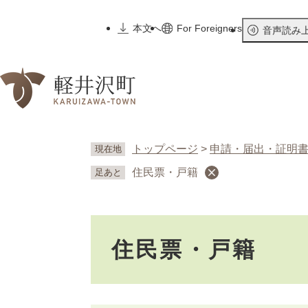
ペ
ー
本文へ
For Foreigners
音声読み
ジ
の
先
頭
で
す
。
トップページ
>
申請・届出・証明
現在地
住民票・戸籍
足あと
本
住民票・戸籍
文