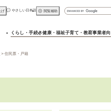
メニューを飛ばして本文へ
キ
やさしい日本語
上げ
閲覧補助
ー
ワ
ー
くらし
・手続き
健康
・福祉
子育て
・教育
事業者向
ド
検
索
書
>
住民票・戸籍