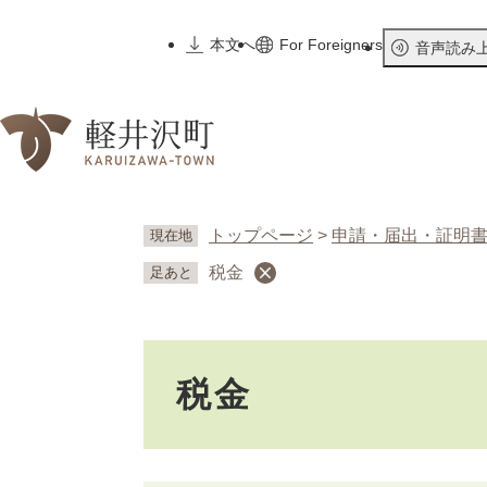
ペ
ー
本文へ
For Foreigners
音声読み
ジ
の
先
頭
で
す
。
トップページ
>
申請・届出・証明
現在地
税金
足あと
本
税金
文