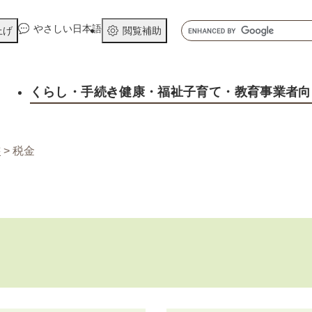
メニューを飛ばして本文へ
キ
やさしい日本語
上げ
閲覧補助
ー
ワ
ー
くらし
・手続き
健康
・福祉
子育て
・教育
事業者向
ド
検
索
書
>
税金