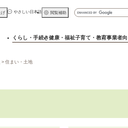
メニューを飛ばして本文へ
キ
やさしい日本語
上げ
閲覧補助
ー
ワ
ー
くらし
・手続き
健康
・福祉
子育て
・教育
事業者向
ド
検
索
書
>
住まい・土地