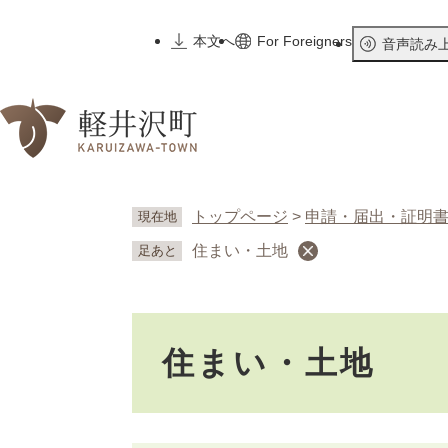
ペ
ー
本文へ
For Foreigners
音声読み
ジ
の
先
頭
で
す
。
トップページ
>
申請・届出・証明
現在地
住まい・土地
足あと
本
住まい・土地
文