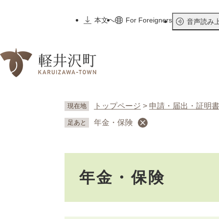
ペ
ー
本文へ
For Foreigners
音声読み
ジ
の
先
頭
で
す
。
トップページ
>
申請・届出・証明
現在地
年金・保険
足あと
本
年金・保険
文