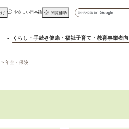
メニューを飛ばして本文へ
キ
やさしい日本語
上げ
閲覧補助
ー
ワ
ー
くらし
・手続き
健康
・福祉
子育て
・教育
事業者向
ド
検
索
書
>
年金・保険