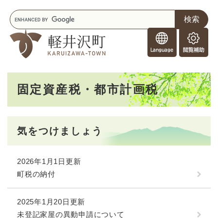
ペ
メニューを飛ばして本文へ
キ
ー
ー
ジ
F
ワ
の
o
ー
先
閲
r
ド
頭
覧
F
検
で
補
o
索
す
助
本
r
。
固定資産税・都市計画税
文
e
i
g
n
気をつけましょう
e
r
s
2026年1月1日更新
町税の納付
2025年1月20日更新
未登記家屋の異動申請について