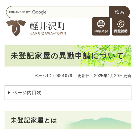
ペ
メニューを飛ばして本文へ
キ
ー
ー
ジ
F
ワ
の
o
ー
先
閲
r
ド
頭
覧
F
検
で
補
o
索
す
助
本
r
。
未登記家屋の異動申請について
文
e
i
g
ページID：0001076
更新日：2025年1月20日更新
n
e
r
ページ内目次
s
未登記家屋とは