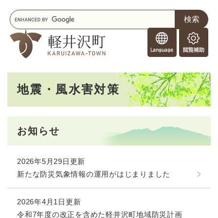
ペ
メニューを飛ばして本文へ
キ
ー
ー
ジ
F
ワ
の
o
ー
先
閲
r
ド
頭
覧
F
検
で
補
o
索
す
助
本
r
。
地震・風水害対策
文
e
i
g
n
お知らせ
e
r
s
2026年5月29日更新
新たな防災気象情報の運用がはじまりました
2026年4月1日更新
令和7年度の改正を含めた軽井沢町地域防災計画