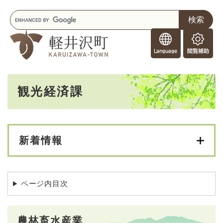
ペ
メニューを飛ばして本文へ
キ
ー
ー
ジ
F
ワ
の
o
ー
先
閲
r
ド
頭
覧
F
検
で
補
o
索
す
助
本
r
。
観光経済課
文
e
i
g
n
e
新着情報
r
s
ページ内目次
農林畜水産業