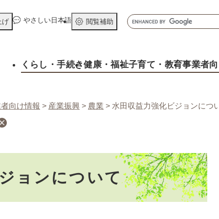
メニューを飛ばして本文へ
キ
やさしい日本語
上げ
閲覧補助
ー
ワ
ー
くらし
・手続き
健康
・福祉
子育て
・教育
事業者向
ド
検
索
業者向け情報
>
産業振興
>
農業
>
水田収益力強化ビジョンにつ
ジョンについて