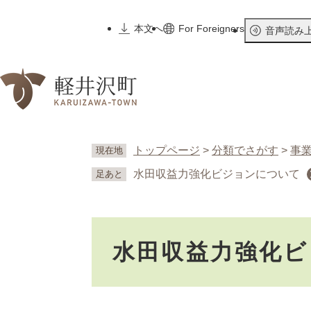
ペ
ー
本文へ
For Foreigners
音声読み
ジ
の
先
頭
で
す
。
トップページ
>
分類でさがす
>
事
現在地
水田収益力強化ビジョンについて
足あと
本
水田収益力強化ビ
文