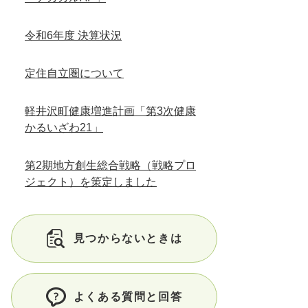
令和6年度 決算状況
定住自立圏について
軽井沢町健康増進計画「第3次健康
かるいざわ21」
第2期地方創生総合戦略（戦略プロ
ジェクト）を策定しました
見つからないときは
よくある質問と回答