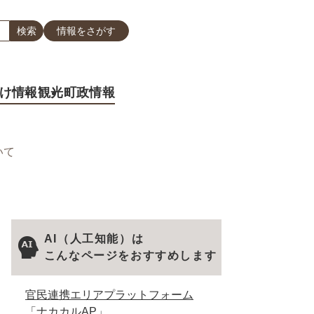
情報をさがす
け情報
観光
町政情報
いて
AI（人工知能）は
こんなページをおすすめします
官民連携エリアプラットフォーム
「ナカカルAP」