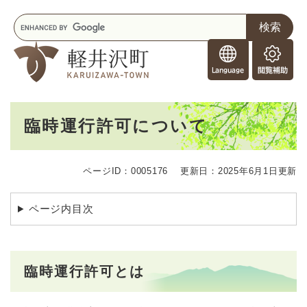
ペ
メニューを飛ばして本文へ
キ
ー
ー
ジ
F
ワ
の
o
ー
先
閲
r
ド
頭
覧
F
検
で
補
o
索
す
助
本
r
。
臨時運行許可について
文
e
i
g
ページID：0005176
更新日：2025年6月1日更新
n
e
r
ページ内目次
s
臨時運行許可とは