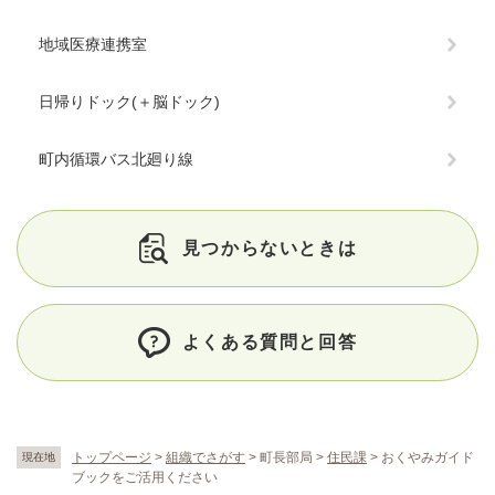
地域医療連携室
日帰りドック(＋脳ドック)
町内循環バス北廻り線
見つからないときは
よくある質問と回答
トップページ
>
組織でさがす
>
町長部局
>
住民課
>
おくやみガイド
現在地
ブックをご活用ください