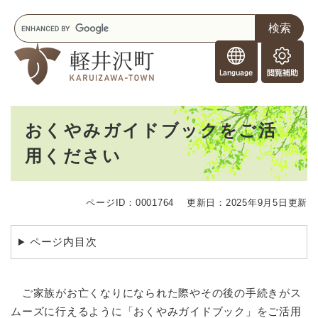
ペ
メニューを飛ばして本文へ
キ
ー
ー
ジ
F
ワ
の
o
ー
先
閲
r
ド
頭
覧
F
検
で
補
o
索
す
助
本
r
。
おくやみガイドブックをご活
文
e
用ください
i
g
n
e
ページID：0001764
更新日：2025年9月5日更新
r
s
ページ内目次
ご家族がお亡くなりになられた際やその後の手続きがス
ムーズに行えるように「おくやみガイドブック」をご活用