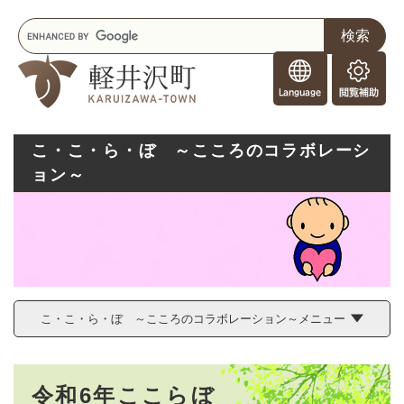
ペ
メニューを飛ばして本文へ
キ
ー
ー
ジ
F
ワ
の
o
ー
先
閲
r
ド
頭
覧
F
検
で
補
o
索
す
助
こ・こ・ら・ぼ ～こころのコラボレーシ
r
。
ョン～
e
i
g
n
e
r
s
こ・こ・ら・ぼ ～こころのコラボレーション～メニュー
本
令和6年ここらぼ
文