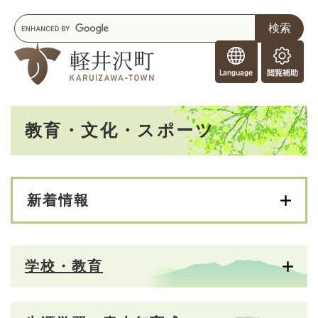
ペ
メニューを飛ばして本文へ
キ
ー
ー
ジ
F
ワ
の
o
ー
先
閲
r
ド
頭
覧
F
検
で
補
o
索
す
助
本
r
。
教育・文化・スポーツ
文
e
i
g
n
e
新着情報
r
s
学校・教育