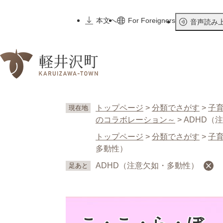
ペ
ー
本文へ
For Foreigners
音声読み
ジ
の
先
頭
で
す
。
トップページ
>
分類でさがす
>
子
現在地
のコラボレーション～
>
ADHD（
トップページ
>
分類でさがす
>
子
多動性）
ADHD（注意欠如・多動性）
足あと