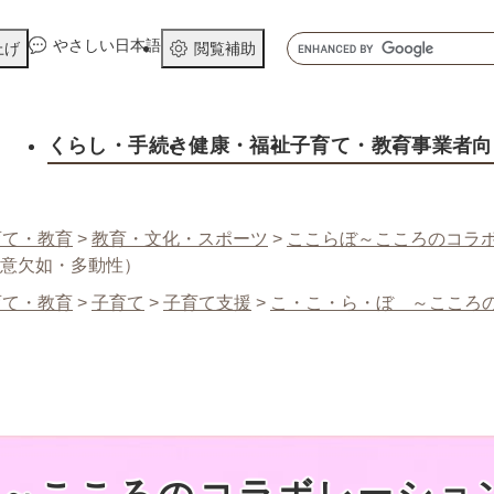
メニューを飛ばして本文へ
キ
やさしい日本語
上げ
閲覧補助
ー
ワ
ー
くらし
・手続き
健康
・福祉
子育て
・教育
事業者向
ド
検
索
育て・教育
>
教育・文化・スポーツ
>
ここらぼ～こころのコラ
注意欠如・多動性）
育て・教育
>
子育て
>
子育て支援
>
こ・こ・ら・ぼ ～こころ