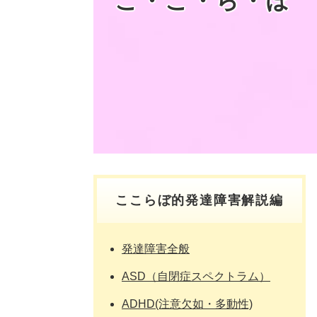
こ・こ・ら・ぼ
ここらぼ的発達障害解説編
発達障害全般
ASD（自閉症スペクトラム）
ADHD(注意欠如・多動性)