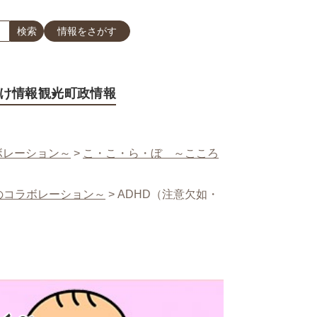
情報をさがす
け情報
観光
町政情報
ボレーション～
>
こ・こ・ら・ぼ ～こころ
のコラボレーション～
>
ADHD（注意欠如・