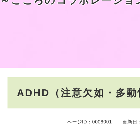
 ～こころのコラボレーショ
本
ADHD（注意欠如・多動
文
ページID：0008001
更新日：